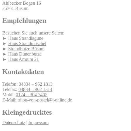
Ahlbecker Bogen 16
25761 Büsum
Empfehlungen
Besuchen Sie auch unsere Seiten:
►
Haus Strandlagune
►
Haus Strandmuschel
►
Strandbutze Büsum
►
Haus Dünenbutze
►
Haus Amrum 21
Kontaktdaten
Telefon:
04834 – 962 1313
Telefax:
04834 – 962 1314
Mobil:
0174 – 304 7405
E-Mail:
triton-von-postel@t-online.de
Kleingedrucktes
Datenschutz
|
Impressum