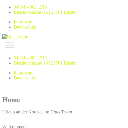
Skip
04834 – 962 1313
to
Bielshövensand 16 | 25761 Büsum
content
Impressum
Datenschutz
Haus Triton
Ferienwohnungen im Nordseeheilbad Büsum
04834 – 962 1313
Bielshövensand 16 | 25761 Büsum
Impressum
Datenschutz
Home
Urlaub an der Nordsee im
Haus Triton
Willkommen!